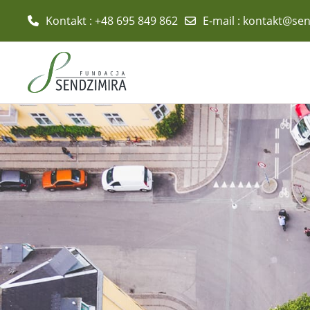
Kontakt : +48 695 849 862
E-mail
:
kontakt@send
Przejdź do głównej zawartości