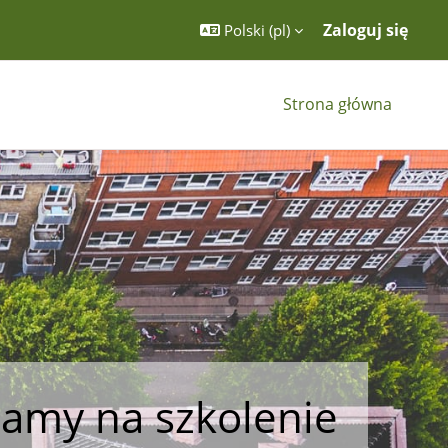
Zaloguj się
Polski ‎(pl)‎
Strona główna
amy na szkolenie